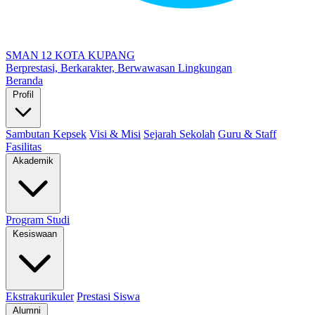
SMAN 12 KOTA KUPANG
Berprestasi, Berkarakter, Berwawasan Lingkungan
Beranda
Profil
Sambutan Kepsek
Visi & Misi
Sejarah Sekolah
Guru & Staff
Fasilitas
Akademik
Program Studi
Kesiswaan
Ekstrakurikuler
Prestasi Siswa
Alumni