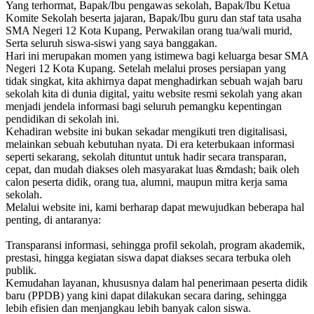
Yang terhormat, Bapak/Ibu pengawas sekolah, Bapak/Ibu Ketua
Komite Sekolah beserta jajaran, Bapak/Ibu guru dan staf tata usaha
SMA Negeri 12 Kota Kupang, Perwakilan orang tua/wali murid,
Serta seluruh siswa-siswi yang saya banggakan.
Hari ini merupakan momen yang istimewa bagi keluarga besar SMA
Negeri 12 Kota Kupang. Setelah melalui proses persiapan yang
tidak singkat, kita akhirnya dapat menghadirkan sebuah wajah baru
sekolah kita di dunia digital, yaitu website resmi sekolah yang akan
menjadi jendela informasi bagi seluruh pemangku kepentingan
pendidikan di sekolah ini.
Kehadiran website ini bukan sekadar mengikuti tren digitalisasi,
melainkan sebuah kebutuhan nyata. Di era keterbukaan informasi
seperti sekarang, sekolah dituntut untuk hadir secara transparan,
cepat, dan mudah diakses oleh masyarakat luas &mdash; baik oleh
calon peserta didik, orang tua, alumni, maupun mitra kerja sama
sekolah.
Melalui website ini, kami berharap dapat mewujudkan beberapa hal
penting, di antaranya:
Transparansi informasi, sehingga profil sekolah, program akademik,
prestasi, hingga kegiatan siswa dapat diakses secara terbuka oleh
publik.
Kemudahan layanan, khususnya dalam hal penerimaan peserta didik
baru (PPDB) yang kini dapat dilakukan secara daring, sehingga
lebih efisien dan menjangkau lebih banyak calon siswa.