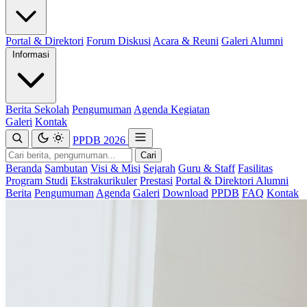
Portal & Direktori
Forum Diskusi
Acara & Reuni
Galeri Alumni
Informasi
Berita Sekolah
Pengumuman
Agenda Kegiatan
Galeri
Kontak
PPDB 2026
Cari
Beranda
Sambutan
Visi & Misi
Sejarah
Guru & Staff
Fasilitas
Program Studi
Ekstrakurikuler
Prestasi
Portal & Direktori Alumni
Berita
Pengumuman
Agenda
Galeri
Download
PPDB
FAQ
Kontak