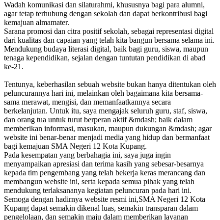
Wadah komunikasi dan silaturahmi, khususnya bagi para alumni,
agar tetap terhubung dengan sekolah dan dapat berkontribusi bagi
kemajuan almamater.
Sarana promosi dan citra positif sekolah, sebagai representasi digital
dari kualitas dan capaian yang telah kita bangun bersama selama ini.
Mendukung budaya literasi digital, baik bagi guru, siswa, maupun
tenaga kependidikan, sejalan dengan tuntutan pendidikan di abad
ke-21.
Tentunya, keberhasilan sebuah website bukan hanya ditentukan oleh
peluncurannya hari ini, melainkan oleh bagaimana kita bersama-
sama merawat, mengisi, dan memanfaatkannya secara
berkelanjutan. Untuk itu, saya mengajak seluruh guru, staf, siswa,
dan orang tua untuk turut berperan aktif &mdash; baik dalam
memberikan informasi, masukan, maupun dukungan &mdash; agar
website ini benar-benar menjadi media yang hidup dan bermanfaat
bagi kemajuan SMA Negeri 12 Kota Kupang.
Pada kesempatan yang berbahagia ini, saya juga ingin
menyampaikan apresiasi dan terima kasih yang sebesar-besarnya
kepada tim pengembang yang telah bekerja keras merancang dan
membangun website ini, serta kepada semua pihak yang telah
mendukung terlaksananya kegiatan peluncuran pada hari ini.
Semoga dengan hadirnya website resmi ini,SMA Negeri 12 Kota
Kupang dapat semakin dikenal luas, semakin transparan dalam
pengelolaan, dan semakin maju dalam memberikan layanan